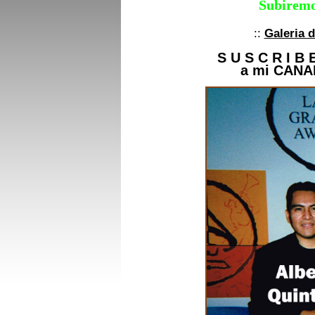
Subiremo
::
Galeria 
S U S C R I B 
a mi CANA