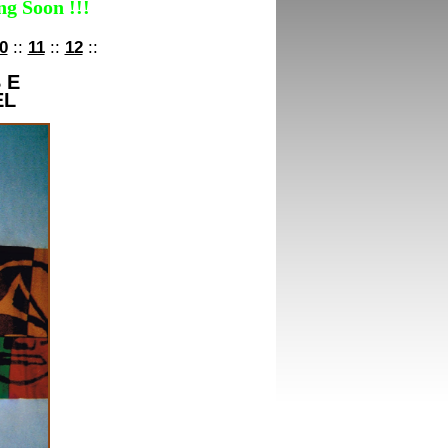
g Soon !!!
0
::
11
::
12
::
B E
EL