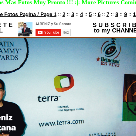
s Mas Fotos Muy Pronto !!! :|: More Pictures Comin
de Fotos Pagina / Page 1
::
2
::
3
::
4
::
5
::
6
::
7
::
8
::
9
::
1
E T E
S U B S C R I 
L
to my CHANN