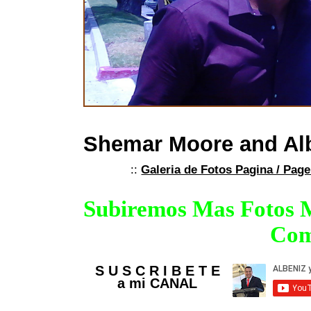
Shemar Moore and Al
::
Galeria de Fotos Pagina / Page
Subiremos Mas Fotos Mu
Com
S U S C R I B E T E
a mi CANAL