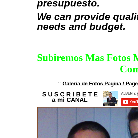
presupuesto.
We can provide qualit
needs and budget.
Subiremos Mas Fotos Mu
Com
::
Galeria de Fotos Pagina / Page
S U S C R I B E T E
a mi CANAL